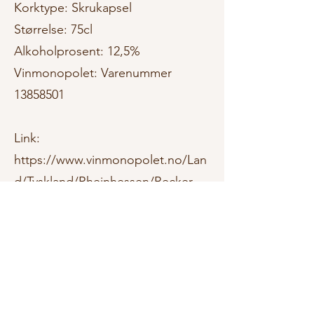
Korktype: Skrukapsel
Størrelse: 75cl
Alkoholprosent: 12,5%
Vinmonopolet: Varenummer
13858501
Link:
https://www.vinmonopolet.no/Lan
d/Tyskland/Rheinhessen/Becker-
Schlossberg/p/13858501