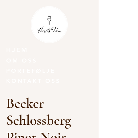
HJEM
OM OSS
PORTEFØLJE
KONTAKT OSS
Becker
Schlossberg
Pinot Noir